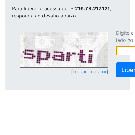
Para liberar o acesso
do IP
216.73.217.121
,
responda ao desafio abaixo.
Digite 
lado no
[trocar imagem]